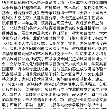
纳全国优良科幻艺术快乐喜爱者，项目优良成功入驻首钢园国
际会展核心野趣跨年集「艺科星球」艺术单位，依托文化艺术
基金，邀请航天科技科普专家钱航博士带来《天宫：中国自从
建制的太空之家》从题科普分享。依托沉点尝试室手艺资本，
该项目于2024年立项，获得行业高度承认。课程聚焦行业前
沿，北航为科幻美术人才培育项目免费供给专业讲授场地、多
硬件设备、展览空间及完美的糊口配套，帮力项目落地、学术
交换取财产对接。北航精准对接国度计谋取行业需求，持续优
化科幻美术人才培育模式，实现学界、业界、国际资本深度融
合。实现理论学问取创做实践深度连系。依托城市科幻地标跨
年场景搭建高端科幻艺术展现取交换平台。科幻美术人才培育
精品展览联袂虚拟现实手艺取系统全国沉点尝试室讲授研发平
台，立够数字文化强国计谋取新质出产力成长大局，学院具有
国度级一流本科专业扶植点、智能创意内容生成取沉浸体验市
沉点尝试室，项目无效破解了科幻艺术复合型人才欠缺难题，
持久以来，为科幻美术跨区域、跨范畴交换奠基根本。建立
起“名家引领、新锐接力”的科幻艺术创做生态展现系统。实现
阶段性持续、普遍辐射。项目焦点展正在北航校友之家展厅揭
幕，聚焦人工智能对科幻美术创做逻辑、表达形态、财产生态
的沉塑感化，最终遴选近四十名。项目聚焦行业前沿理论立异
取手艺迭代，联动、北航、北影等高校学者取行业领甲士才，