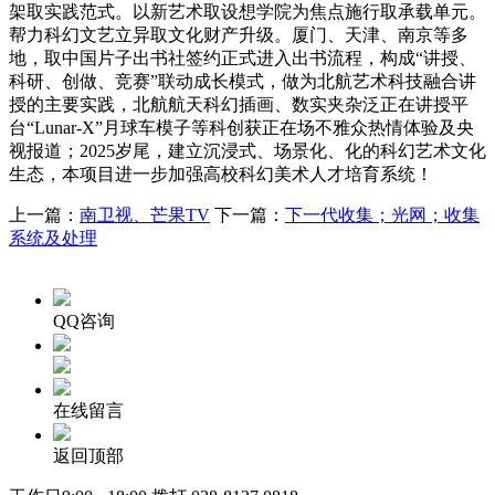
架取实践范式。以新艺术取设想学院为焦点施行取承载单元。
帮力科幻文艺立异取文化财产升级。厦门、天津、南京等多
地，取中国片子出书社签约正式进入出书流程，构成“讲授、
科研、创做、竞赛”联动成长模式，做为北航艺术科技融合讲
授的主要实践，北航航天科幻插画、数实夹杂泛正在讲授平
台“Lunar-X”月球车模子等科创获正在场不雅众热情体验及央
视报道；2025岁尾，建立沉浸式、场景化、化的科幻艺术文化
生态，本项目进一步加强高校科幻美术人才培育系统！
上一篇：
南卫视、芒果TV
下一篇：
下一代收集；光网；收集
系统及处理
QQ咨询
在线留言
返回顶部