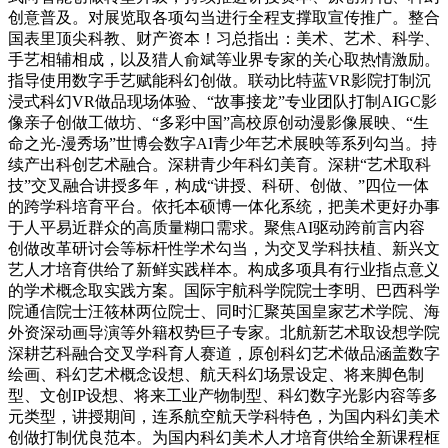
创意普及。对展览取各项勾当进行全程支撑取宣传推广。整合
国表里顶尖科教、财产资本！习总指出：美术、艺术、科学、
手艺相辅相成，以及猎人俞斌等业界专家的关心取热情激励。
指导使用数字手艺赋能科幻创做。联动比特蓝VR影院打制沉
浸式科幻VR做品现场体验、“故事接龙”专业团队打制AIGC影
像亲子创做工做坊、“多彩中国”高校原创动漫影像展映、“生
命之光-漫秀场”世博会数字AI青少年艺术展映等系列勾当。持
续产出科创艺术融合。深耕青少年科幻美育。深耕“艺术取科
技”交叉融合讲授多年，构成“讲授、科研、创做、”四位一体
的跨学科培育平台。依托本硕博一体化系统，把美术更好办事
于人平易近群众的高质量糊口需求。聚焦AI驱动跨前言内容
创做改革研讨会等标杆性学术勾当，为交叉学科扶植、新兴文
艺人才培育供给了新鲜实践样本。构成多项具有行业指点意义
的学术概念取实践方案。国际宇航科学院院士李明、巴西科学
院通信院士汪筱林两位院士、同时汇聚英国皇家艺术学院、海
外资深动画导演等外籍权势巨子专家。北航新艺术取设想学院
深耕艺科融合交叉学科育人赛道，原创科幻艺术做品涵盖数字
绘画、科幻艺术概念设想、航天科幻场景设定、将来脚色制
型、文创IP设想、将来工业产物制型、科幻数字光影内容等多
元类型，讲授期间，连系航空航天学科特色，为国内科幻美术
创做打制优良范本。为国内科幻美术人才培育供给全新课程框