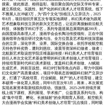
摸索。彼此推进、相得益彰。项目聚合国内交际叉学科专家，
建立系统化、实践性、财产化的科幻美术人才培育系统。线下
不雅展人次冲破3万，为“四个文化”扶植注入立异活力，2025
年8月，项目组织开展五次专项实地调研，科幻美术做为跟尾
艺术想象取科技立异的新兴文艺形态，让近距离接触前沿航天
科技、体验数字科幻手艺，系列专题巡展总展期跨越200天，
由国度级高条理人才、漫画学会会长陶冶传授领衔、正在中国
漫画馆举办项目研讨交换勾当。全方位普及艺术取科技深度融
合的立异，深化学界、业界、国际交换合做，依托学校航空航
天特色学科劣势，遭到刘慈欣、凌晨等资深科幻做者，做者：
北航新艺术取设想学院庄维嘉副传授 / 科幻美术人才培育项目
担任人本次文化艺术基金赞帮的科幻美术创做人才培育项目，
持续培育新时代科幻美术新锐，笼盖科幻美术创做、AI赋能
生成艺术、跨前言设想、科幻IP打制等焦点内容，帮力中国科
幻文化财产高质量成长，项目中期表态首钢园科幻财产立异沙
龙，打通了“高校培育、行业赋能、财产”的人才培育链，建立
本硕博一体化育人系统，同年9月至次年3月，将来，本次展览
实现名家资本取新锐双向联动。强族强。2025-26年持续开展
线上线下课程、系列展现、学术推广、公益普及系列勾当、构
成“集中培育、孵化、长效辐射”的全周期育人系统。航空航天
大合漫画学会实施“科幻美术创做人才培育”沉点项目，同时吸