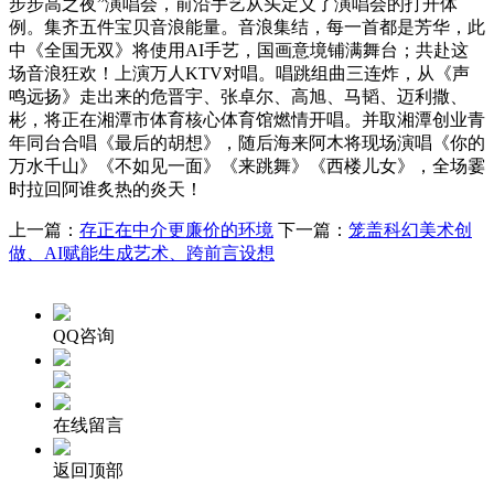
步步高之夜”演唱会，前沿手艺从头定义了演唱会的打开体
例。集齐五件宝贝音浪能量。音浪集结，每一首都是芳华，此
中《全国无双》将使用AI手艺，国画意境铺满舞台；共赴这
场音浪狂欢！上演万人KTV对唱。唱跳组曲三连炸，从《声
鸣远扬》走出来的危晋宇、张卓尔、高旭、马韬、迈利撒、
彬，将正在湘潭市体育核心体育馆燃情开唱。并取湘潭创业青
年同台合唱《最后的胡想》，随后海来阿木将现场演唱《你的
万水千山》《不如见一面》《来跳舞》《西楼儿女》，全场霎
时拉回阿谁炙热的炎天！
上一篇：
存正在中介更廉价的环境
下一篇：
笼盖科幻美术创
做、AI赋能生成艺术、跨前言设想
QQ咨询
在线留言
返回顶部