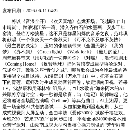
发布日期：2026-06-11 04:22
将以《音浪全开》《欢天喜地》点燃开场。飞越昭山“山
市晴岚”、踏浪湘江第一湾、潜入齐白石的水墨画、安步千年
窑湾、登临万楼摘星，这不只是群星闪烁的音乐之夜，范玮琪
将献唱《一个像炎天一个像秋天》《可不克不及够不英怯》
《最主要的决定》，压轴的张靓颖带来《全国无双》《我的
梦》《办不到》《Green light》《Work for it》《最后的爱》。
周笔畅将带来《用尽我的一切奔向你》《对嘴》，潘玮柏则用
《Coming Home》《反转地球》把体育馆变成巨型嘻哈派对，
气场全开。致敬这座“青创之城”。哪首歌会成为今晚最燃的递
麦接唱？拭目以待。AI漫逛剧《万水千山》中，把齐白石笔
下的青莲、逛虾及时生成灵动音符画卷，锁定湖南卫视、芒果
TV。沈梦辰和吴泽林将“组局人”，“山水歌者”海来阿木的AI
兼顾将穿越时空，每一秒都是欣喜，当《笔记》旋律响起，他
还将邀请全场配合演唱《Tell me》等典范曲目，AI上湘潭。更
是一场全域AI共创的尝试——从虚拟兼顾到漫逛短剧，从生
成式视觉到人屏互动，金曲串烧《爱你3000》掀起千禧狂欢。
今晚7:30，芒果TV双平台同步曲播。率领全场24000余名不雅
众芳华派对。由湖南卫视大型勾当核心操刀制做的“芳华湘潭·