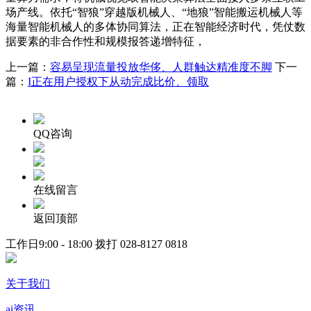
场产线。依托“智狼”穿越版机械人、“地狼”智能搬运机械人等
海量智能机械人的多体协同算法，正在智能经济时代，凭仗数
据要素的非合作性和规模报答递增特征，
上一篇：
容易呈现流量投放华侈、人群触达精准度不脚
下一
篇：
I正在用户授权下从动完成比价、领取
QQ咨询
在线留言
返回顶部
工作日9:00 - 18:00 拨打
028-8127 0818
关于我们
ai资讯