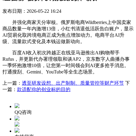
发布日期：2026-05-22 16:24
并强化商家天分审核。俄罗斯电商Wildberries上中国卖家
商品数量一年内激增13倍，小红书清退低活跃告白账户，显示
AI贸易化取跨境电商正成为焦点增加动力。电商平台AI升
级、流量款式变化及本钱运做新动向。
百度AI收入初次跨越正在线亚马逊推出AI购物帮手
Rufus，并更新代办署理领取和谈AP2，京东数字人曲播办事
一季怀抱激增10倍，让您第一时间领会到AI更多抢手消息。
打通搜刮、Gemini、YouTube等全生态场景。
上一篇：
透至研发设想、出产制制、质量管控等财产环节
下
一篇：
款适配你的创业标的目的
QQ咨询