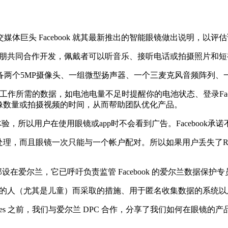
头 Facebook 就其最新推出的智能眼镜做出说明，以评
推出，与雷朋共同合作开发，佩戴者可以听音乐、接听电话或拍摄照片和短视
两个5MP摄像头、一组微型扬声器、一个三麦克风音频阵列、
镜正常工作所需的数据，如电池电量不足时提醒你的电池状态、登录Fac
的图像数量或拍摄视频的时间，从而帮助团队优化产品。
w都是无广告体验，所以用户在使用眼镜或app时不会看到广告。Faceb
，而且眼镜一次只能与一个帐户配对。所以如果用户丢失了Ray B
部设在爱尔兰，它已呼吁负责监管 Facebook 的爱尔兰数据保护专员要
被拍摄的人（尤其是儿童）而采取的措施、用于匿名收集数据的系统
ories 之前，我们与爱尔兰 DPC 合作，分享了我们如何在眼