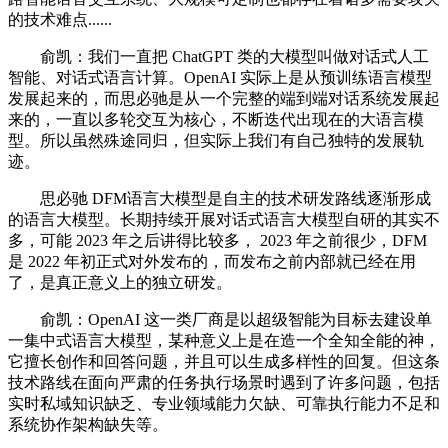
的技术难点......
俞凯：我们一直把 ChatGPT 类的大模型叫做对话式人工
智能、对话式语言计算。OpenAI 实际上是从预训练语言模型
发展起来的，而思必驰是从一个完整的端到端对话系统发展起
来的，一直以多轮交互为核心，不断迭代出现在的大语言模
型。所以虽然殊途同归，但实际上我们有自己独特的发展轨
迹。
思必驰 DFM语言大模型是自主的技术研发路线逐渐形成
的语言大模型。长期持续开展对话式语言大模型自研的其实不
多，可能 2023 年之后讲得比较多， 2023 年之前很少，DFM
是 2022 年初正式对外发布的，而发布之前内部就已经在用
了，是真正意义上的独立研发。
俞凯：OpenAI 这一类厂商是以超级智能为目标去建设单
一集中式语言大模型，某种意义上是在造一个全知全能的神，
它擅长创作和回答问题，并且可以生成多样性的回复。但这条
技术路线在面向严肃的任务执行场景时遇到了许多问题，包括
实时私域知识缺乏、专业领域能力欠缺、可靠执行能力不足和
系统协作架构缺失等。