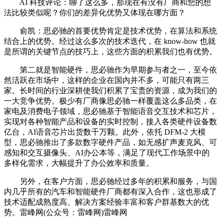
AI 科技评论：聊了这么多，那现在有没有厂商和您的想
法比较类似呢？你们的差异化优势又体现在哪方面？
俞凯：思必驰的首要优势肯定是技术优势，在算法和系统
结合上的优势。经过这么多次的技术迭代，在 know-how 也就
是所谓的关键节点的技巧上，这些方面的积累我们也有优势。
第二就是智能硬件，思必驰作为早期参与者之一，至今依
然活跃在市场中，这样的企业在国内并不多，可能只有两三
家。长时间的行业深耕使我们积累了宝贵的资源，成为我们的
一大竞争优势。极少有厂商像思必驰一样覆盖这么多品类，在
家电及消费电子领域，思必驰基于智能语音交互技术和芯片，
实现对各种智能产品和设备的实时控制，接入各类硬件设备数
亿台，AI语音芯片出货数千万颗。此外，依托 DFM-2 大模
型，思必驰推出了多款数字硬件产品，如无感扩声麦克风、可
感知和交互摄像头、AI办公本等，满足了现代工作场景中的
多样化需求，大幅提升了办公效率和质量。
另外，在客户方面，思必驰经过多年的积累和服务，与国
内几乎所有的汽车和智能硬件厂商都有深入合作，这也形成了
技术适配成熟度高、解决方案经验丰富和客户群基数大的优
势。雷峰网(公众号：雷峰网)雷峰网