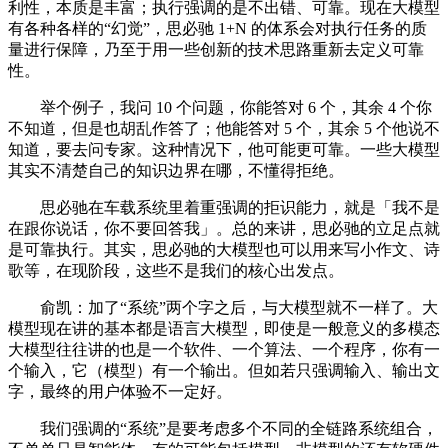
利性，本质是丰富；执行强调的是不出错、可靠。现在大模型
有各种各样的“幻觉”，思必驰 1+N 的体系会对执行任务的质
量进行保障，乃至于用一些创新的技术思路重新去定义可靠
性。
举个例子，我问 10 个问题，你能答对 6 个，其余 4 个你
不知道，但是也胡乱作答了；他能答对 5 个，其余 5 个他说不
知道，要去问专家。这种情况下，他可能更可靠。一些大模型
其实不清楚自己的知识边界在哪，不懂得拒绝。
思必驰在车载系统里着重强调的拒识能力，就是「我不是
在跟你说话，你不要回答我」。总的来讲，思必驰的立足点就
是可靠执行。其实，思必驰的大模型也可以用来写小作文、诗
歌等，在现阶段，这些不是我们的核心出发点。
俞凯：加了“系统”两个字之后，与大模型就不一样了。大
模型现在讲的基本都是语言大模型，即使是一般意义的多模态
大模型往往讲的也是一个软件、一个算法、一个程序，你有一
个输入，它（模型）有一个输出。但如若只强调输入、输出文
字，最终的用户体验不一定好。
我们强调的“系统”是要考虑多个不同的全链路系统组合，