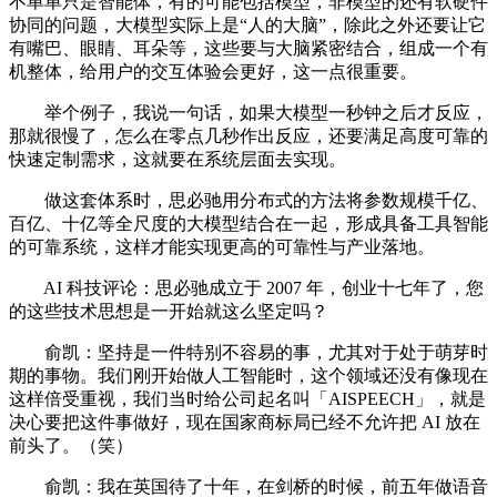
不单单只是智能体，有的可能包括模型，非模型的还有软硬件
协同的问题，大模型实际上是“人的大脑”，除此之外还要让它
有嘴巴、眼睛、耳朵等，这些要与大脑紧密结合，组成一个有
机整体，给用户的交互体验会更好，这一点很重要。
举个例子，我说一句话，如果大模型一秒钟之后才反应，
那就很慢了，怎么在零点几秒作出反应，还要满足高度可靠的
快速定制需求，这就要在系统层面去实现。
做这套体系时，思必驰用分布式的方法将参数规模千亿、
百亿、十亿等全尺度的大模型结合在一起，形成具备工具智能
的可靠系统，这样才能实现更高的可靠性与产业落地。
AI 科技评论：思必驰成立于 2007 年，创业十七年了，您
的这些技术思想是一开始就这么坚定吗？
俞凯：坚持是一件特别不容易的事，尤其对于处于萌芽时
期的事物。我们刚开始做人工智能时，这个领域还没有像现在
这样倍受重视，我们当时给公司起名叫「AISPEECH」，就是
决心要把这件事做好，现在国家商标局已经不允许把 AI 放在
前头了。（笑）
俞凯：我在英国待了十年，在剑桥的时候，前五年做语音