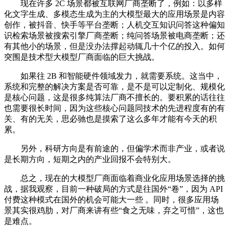
现在许多 2C 场景都被互联网厂商垄断了，例如：以多样
化文字生成、多模态生成为主的大模型最大的应用场景是内容
创作，被抖音、快手等平台垄断；人机交互知识问答这种偏知
识检索场景被搜索引擎厂商垄断；纯问答场景被电商垄断；还
有其他小的场景，但是没办法撑起动辄几十个亿的投入。如何
突围是技术型大模型厂商面临的巨大挑战。
如果往 2B 和智能硬件领域发力，就需要系统。这当中，
系统和完整的解决方案是否可靠，是不是可以定制化、规模化
是核心问题，这是很多纯算法厂商不擅长的。要积累的话往往
也需要很长时间，因为这些核心问题同技术的先进程度有的有
关、有的无关，思必驰也是摸索了这么多年才能有今天的积
累。
另外，科研方向是有前途的，但偏学术而非产业，或者说
是长期方向，短期之内的产业回报不会特别大。
总之，现在的大模型厂商面临着商业化应用场景选择的挑
战，据我观察，目前一种破局的方式是往国外“卷”，因为 API
付费这种模式在国外的机会可能大一些 。同时，很多应用场
景其实很鸡肋，对厂商来讲有些“食之无味，弃之可惜”，这也
是难点。