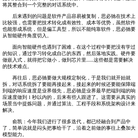
将其整合到一个完整的对话系统中。
后来遇到的问题是软件产品容易被复制，思必驰在技术上
比较强，也需要把技术转化成有效性、成本等优势，虽然软件
也能形成系统，但是偏工具型，所以不能纯靠软件，思必驰要
从智能硬件角度切入。
面向智能硬件也遇到了困难，在这个过程中要把没有学过
的知识，通过学习转化成自己的东西，然后落地实践。硬件要
做嵌入式，就得把它做小，做到芯片里......这些都是需要解决
的技术难点。
再往后，思必驰要做大规模定制化，于是我们就开始就
拆，对话系统拆了要能再接起来，接起来的时候还要能保障端
到端的响应速度是业界领先，思必驰是业界最早把端到端的响
应速度做到 1 秒以内的，后来有些人跟进了。这需要从真实的
场景当中提炼问题，并通过算法、工程手段和系统架构设计来
解决。
俞凯：今年我们进行了很多迭代，都已经融合到产品中
了，简单说就是闷头把事给干了，沿着之前做的事往上叠加大
模型能力。