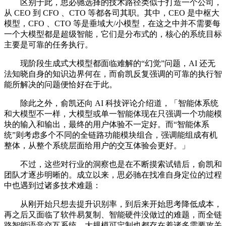
区别于此，思必驰选择的技术路径类似于打造一个公司，
从 CEO 到 CFO 、CTO 等都各司其职。其中，CEO 是中枢大
模型，CFO 、CTO 等是垂域大/小模型，在这之中并不需要每
一个大模型都是超级智能，它们是分布式的，核心的系统目标
主要是可靠的任务执行。
现阶段生成式大模型都面临难解的“幻觉”问题，AI 还无
法知晓自身的知识边界何在，而俞凯反复强调的可靠的执行智
能所解决的问题便恰好在于此。
除此之外，俞凯还向 AI 科技评论介绍道，「智能体系统
和大模型不一样，大模型或单一智能体现在只强调一个功能模
块的输入和输出，最终的用户体验不一定好。而“智能体系
统”则考虑多个不同的全链路功能模块组合，强调能组成有机
整体，从整个系统层面给用户的交互体验会更好。」
不过，这些对行业的洞察也是在不断摸索试错后，俞凯和
团队才逐步明晰的。成立以来，思必驰在找准自身定位的过程
中也遇到过诸多技术难题：
从刚开始只想去提升识别率，到后来开始思考降低成本，
再之后又面临了软件易复制、智能硬件没做过的难题，而全链
路智能语音交互系统、大规模可定制也都存在着诸多需要攻关