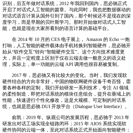
识别，后五年做对话系统，2012 年我回到国内，思必驰正式
开启了对话式人工智能的篇章。与此同时，我也把数据驱动的
对话式语言计算从国外引到了国内，那个时候还不是现在的深
度学习，而是早期的贝叶斯学习。那时开始做对话式人工智
能，也就是现在大家所看到的语言计算的基础平台。
在 2014 年 10 月的 CES 电子展上， Amazon 的 Echo 一炮
打响，人工智能的硬件载体由手机转换到智能硬件，思必驰开
始从“软件交互”转向“智能硬件交互”。这个方向技术难度更
大，并且一定程度上区别于仅在云端去做一般意义的语义处
理，实际上，单一功能的云端 API 调用也很容易被复制。
2017 年，思必驰又有比较大的变化。当时，我们发现软
硬件结合的方向非常好，中国的物联网硬件设备千奇百怪，需
要各种各样的定制，我们开始研发一系列技术，专注 AI 领域
的柔性制造，即把对话系统的模块任意组合，提升在垂域上的
性能，快速进行个性化修改，这是大规模、可定制的对话系
统，也就是思必驰 DUI 开放平台（Dialogue User Interface）。
俞凯：2019 年。纵观公司的发展历程，思必驰于 2013 年
研发出对话工场实现全链路闭环；2015 年 AIOS 系统实现软
硬件协同的云端一体，至此对话系统正式开始面向智能硬件；