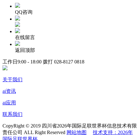
QQ咨询
在线留言
返回顶部
工作日9:00 - 18:00 拨打
028-8127 0818
关于我们
ai资讯
ai应用
联系我们
CopyRight © 2019 四川省2026年国际足联世界杯信息技术有限
责任公司 ALL Right Reserved
网站地图
技术支持：2026年
国际足联世界杯