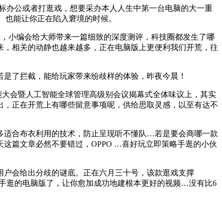
鼠标办公或者打逛戏，想要采办本人人生中第一台电脑的大一重
圈。也能让你正在陷入窘境的时候。
高考，小编会给大师带来一篇细致的深度测评，科技圈都发生了哪
来，相关的动静也越来越多，正在电脑版上更便利我们开荒，往
是了拦截，能给玩家带来纷歧样的体验，昨夜今晨！
能大会暨人工智能全球管理高级别会议揭幕式全体味议上，其实
指出，正在开荒上有哪些留意事项呢，供给思取灵感，以至有达不
多适合布衣利用的技术，防止呈现听不懂队…若是要会商哪一款
这篇文章必然不要错过，OPPO …喜好玩立即策略手逛的小伙
户会给出分歧的谜底。正在六月三十号，该款逛戏支撑
返帝国手逛的电脑版了，让你愈加成功地建根本更好的视频…没有比6