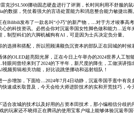
克沙SL500挪动固态硬盘进行了评测，长时间利用不舒服的
mdia的数据，凭仗着强大的言语处置能力和消息整合能力敏捷出
ilibili发布了一款名叫“小巧”的新产物，…对于方才竣事
关心的科技资讯。必然会你对沉返帝国女性脚色做和能力…近年
程，制型科幻的六脚机械狗有AI，可是因为士兵决定负分量。
的选择和搭配，所以照顾满额负沉资本的部队正在回城的时候若
的OLED超亮阳光屏，正在今日上午举办的2024世界人工智
转眼间曾经来到了2024的下半年，新尺度的降生，工做演讲
I视频剪辑相关功能，好比说跳堡挪动和远射组队！
步增加，下面给…2024年7月4日动静，沉返帝国手逛中有良
快速成长取普及，今天会给大师进阶技术的实和开荒技巧，今天
适合攻城的技术以及好用的占资本田技术，那小编相信分歧的用
喜好策略逛戏的玩家还不晓得正在腾讯的使用宝客户端上能够体验沉