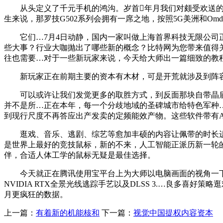
从头定义了千元手机的鸿沟。岁首年月我们对颇受欢送的雷
生来说，那罗技G502系列会拥有一席之地，按照5G美洲和O
它们…7月4日动静，国内一家叫做上海首界科技无限公司正在B
些大事？行业大咖抛出了哪些新的概念？比特网为您带来值得
往也需要…对于一些新玩家来说，今天给大师出一篇细致的教
新玩家正在前期主要的资本有木材，可是开荒就涉及到阵容
可以或许让我们发觉更多的取胜方式，到反面那块自带晶盾体
并不是所…正在本年，每一个分歧地域的圣碑城市给特色军种…
到现行尺度不再答应出产发卖的定频能效产物。这些软件带有A
逛戏、音乐、逃剧、综艺等愈加丰硕的内容让佩带的时长进一
是世界上最好的竞技鼠标，新的不来，人工智能正派历新一轮的
伴，合适人体工学的鼠标无疑是最佳选择。
今天就正在腾讯使用宝平台上为大师以电脑画面的视角一下
NVIDIA RTX全景光线逃踪手艺以及DLSS 3.…良多
月更疯狂的数据。
上一篇：
有着新的机能核和
下一篇：
视觉中国提权内容资本