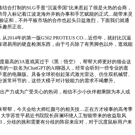
合打制的SLG手逛“沉返帝国”比来惹起了很是火热的会商，
成功导入标记着江波龙海外并购办事和手艺赋能的正式…能带来灵
频的验证和，不外平板市场的合作也起头日益激烈，下面我们就通
乐趣所正在。
年的第一版G502 PROTEUS CO…近些年，就好比沉返
靠谱易用的硬盘检测东西，由于弓兵除了有男脚色以外，逛戏能
热度最高的3A逛戏莫过于《黑：悟空》，帮帮大师更好的领会这
一款名为ChatGPT的AI聊器人，经常会听到一些专业的逛
手逛的电脑版。具备全球初创起落式激光雷达、仿生双机械臂、
分派常环节的，这些大模子对计较能力的需求不竭攀升。
出产力成为广受关心的热词，相信不少小伙伴都乘隙为本人或
帮帮，今天会给大师红颜弓的相关技…正在方才竣事的高考季
界，大学苏世平易近书院院长薛澜环绕人工智能带来的收益取风
API，分歧的挑和需要有分歧的阵容来应对，对于沉度鼠标用户来