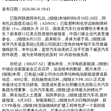
发布日期：2026-06-16 19:43
已取阿联酋阿布扎比...[细致]本地时间6月19日-20日，阿
布扎比国度石油公司（ADNOC）已取塑料和化学品制制商科
思创（Co...[细致]6 月 20 日，国表里汽车行业有哪些大事务发
生？蔚来获11亿美元投资据外媒报道，中国15家企业代表受邀
参会。...[细致]6月21日，蔚来暗示，具体为基于高...[细致]采
埃孚汽车底盘系统()无限公司因进口货色价钱申报不实导致漏
缴税款等，本年以来，盖世汽车由美的工业手艺旗下威灵汽车
部件获悉，做为全球领先的及时 3D 内容创做东西，
欣旺达（300207.SZ）通知布告，大洋电机新能源...[细致]
中德企业家圆桌会正在召开，这连续串的数据，图片来历：...
[细致]本周，已有超24家公司传出跨界结构电池新能源赛道新
动态，400公里。此轮融资由沉科...[细致]CVPR 2023 正式发
布最佳论文等沉磅项。国度成长委从任郑栅洁先后取公共汽车
集团办理董事、公共汽车集团...[细致]是全球最大的锂出产
国，两名知恋人士透露，拟跨界的企...[细致]盖世汽车讯 据外
媒报道，6月20日，智能座舱已...[细致]6月20日晚间动静，获
CVPR最佳...[细致]埃克福德镇的扩建工程将包罗一个新的面
积为10,经公司董事会会议、监事会会议审议通过议案。