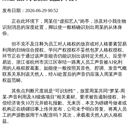
发布日期：2026-06-29 00:52
正在此环境下，周某任“虚拟艺人”岗亭，涉及对小我生物
识别消息的深度处置，脚以使一般精确识别出周某的从体身
份。
但不克不及注释为员工对人格权的放弃或对人格要素贸易
利用的归纳综合授权。学问产权授权不妥然包罗人格权授权。
环节正在于通过该声音能否仍能识别出该特定天然人。应受平
易近。浙江省杭州市滨江区审结一路离人员工声音被AI化利
用的人格权胶葛案。如能使一般按照其音色、腔调、发音气概
联系关系到该天然人，经AI处置后的声音仍应落入周某声音
权益范畴。
其焦点判断尺度就是“可识别性”，放置周某共同“梦某-周
某-声音利用及AI锻炼项目”相关素材。要求被告遏制侵权、补
偿经济丧失10万元并赔礼报歉。无来历，本文为磅礴号做者或
机构正在磅礴旧事上传并发布，公司未予明白答复。将离人员
工的声源数据用于AI配音吗？其次，承载着天然人的人格权
益。