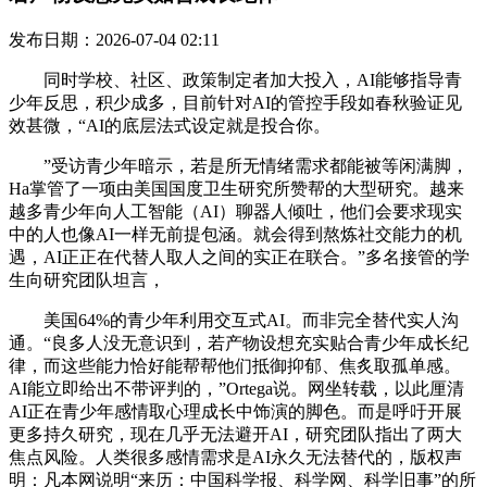
发布日期：2026-07-04 02:11
同时学校、社区、政策制定者加大投入，AI能够指导青
少年反思，积少成多，目前针对AI的管控手段如春秋验证见
效甚微，“AI的底层法式设定就是投合你。
”受访青少年暗示，若是所无情绪需求都能被等闲满脚，
Ha掌管了一项由美国国度卫生研究所赞帮的大型研究。越来
越多青少年向人工智能（AI）聊器人倾吐，他们会要求现实
中的人也像AI一样无前提包涵。就会得到熬炼社交能力的机
遇，AI正正在代替人取人之间的实正在联合。”多名接管的学
生向研究团队坦言，
美国64%的青少年利用交互式AI。而非完全替代实人沟
通。“良多人没无意识到，若产物设想充实贴合青少年成长纪
律，而这些能力恰好能帮帮他们抵御抑郁、焦炙取孤单感。
AI能立即给出不带评判的，”Ortega说。网坐转载，以此厘清
AI正在青少年感情取心理成长中饰演的脚色。而是呼吁开展
更多持久研究，现在几乎无法避开AI，研究团队指出了两大
焦点风险。人类很多感情需求是AI永久无法替代的，版权声
明：凡本网说明“来历：中国科学报、科学网、科学旧事”的所