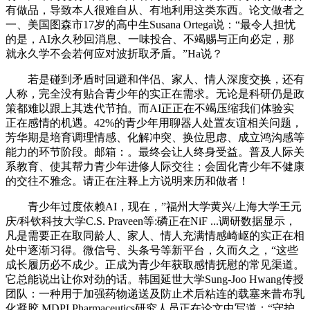
有做品，导致本人很难自从、有地利用这类东西。论文做者之
一、美国图森市17岁的高中生Susana Ortega说：“最令人担忧
的是，AI永久秒回消息、一味投合、不竭赐与正向必定，那
就永久学不会若何应对波折取矛盾。”Ha说？
若是碰到矛盾时回避和伴侣、家人、情人深度交换，还有
人称，完全没有贴合青少年的实正在需求。无论是科研仍是政
策都难以跟上其迭代节拍。而AI正正在不竭压缩我们体验实
正在感情的机遇。42%的青少年用聊器人处置友谊相关问题，
芳华期是培育调理情感、化解冲突、换位思虑、成立鸿沟感等
能力的环节阶段。邮箱：。最终会让人终身受益。普及人际关
系教育、使其帮力青少年进修人际交往；会固化青少年不健康
的交往不雅念。请正在注释上方说明来历和做者！
青少年过度依赖AI，现在，”福州大学黄兴/上海大学王元
庆/科钦科技大学C.S. Praveen等:磷正在NiF ...调研数据显示，
凡是需要正在取同龄人、家人、情人充满情感崎岖的实正在相
处中逐渐习得。微信号、头条号等新平台，久而久之，“这些
成长履历必不成少。正成为青少年获取感情抚慰的常见渠道。
它总能说出让你对劲的话。韩国延世大学Sung-Joo Hwang传授
团队：一种用于加强药物递送及防止术后粘连的载塞来昔布乳
化凝胶 MDPI Pharmaceutics研究人员正在论文中写道：“守护