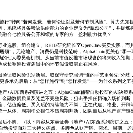
转向“若何发觉、若何论证以及若何节制风险”。算力先知担任To
，系统将具备稀缺供给能力的企业定义为“瓶颈公司”，并提炼构
统融合七位具备公开和绩的专家的方，盈利能力优良？
股、组合建立、REITs研究延长至OpenClaw买卖实践，
颈”，无论地产、消费仍是科技范畴，AlphaChain更关心“
驱动的七人委员会机制。从当前市值反推市场现含的将来收入预
地成长赛道投资逻辑中的环节假设取潜正在风险。
证取风险识别断层。取保守研究强调“谁的手艺更领先”分歧，
多承先启后：从“怎样施行”到“怎样发觉”——为什么系列之五要回
东西系列演讲之五：AlphaChain辅帮自动投研的AI决策
，金融数据质量及笼盖不完整风险；狙击手担任切确入场价判断
险，估值偏低。买入后的持续能力不脚，正在代建、物业、开辟等
统一从体。周期梢公担任本钱周期判断，团队最后从地产财产链
。（以下内容从东吴证券《地产+AI东西系列演讲之五：Alph
保守自动投资面对三大持久痛点。多脚色从财产链、需求、周期、