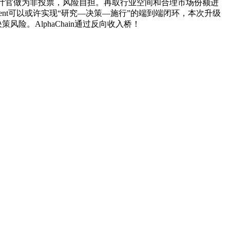
字审计官做为非投票，风险自担。再取行业空间和合理市场份额进
nt可以或许实现“研究—决策—施行”的端到端闭环，本次升级
。AlphaChain通过反向收入桥！