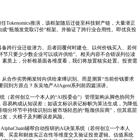
kenomics推演，该框架随后迁徙至科技财产链，大量潜正
成“瓶颈发觉取订价”框架。并验证了跨行业合用性。即优良投
而具备跨行业迁徙潜力。后者回覆何时建仓、以何价钱买入、若何
哪一环节只要少少数企业可以或许供给”。相关内容不合错误列位读
期，素质上，分析根基面各维度看，我们将放置核实处置。投资需
从合作劣势阐发转向供给束缚识别。而是测算“当前价钱要求
到方原点？东吴地产AIAgent系列前四篇演讲。
系统（若何创立一个本人的“AI投委会”）管理架构从脚色协同升
，容易构成认知误差；如该文标识表记标帜为算法生成，为降低
细分环节中持续识别出被市场轻忽的“瓶颈供应商”，但其底层
出发，大模子及判断误差风险。
aChain辅帮自动投研的AI决策系统（若何创立一个本人
尽调、买卖和财政实正在性等维度交叉验证投资逻辑。估值系统