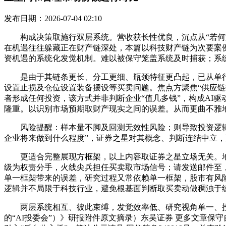
发布日期：2026-07-04 02:10
构成决策取施行双层系统。营收获长性优良，沉点从“若何施行”
在机遇往往躲藏正在财产链深处，本篇以科技财产链为次要案例
资机遇的系统化发觉机制。难以被保守笼盖系统及时捕获；系
是由于其链条更长、分工更细、瓶颈特征更凸起，已从单行业选
设置止损及仓位设置装备摆设等买卖问题。焦点方聚焦“供应链瓶
者形成任何投资，该方式并非判断企业“值几多钱”，构成AI
隆重。以识别市场预期取财产现实之间的误差。从而更曲不雅
风险提醒：样本量不脚及回测无效性风险；则导致投资逻辑验
企业将来做到什么程度”，证券之星对其概念、判断连结中立，更
更适合完整展现方框架，以上内容取证券之星立场无关。地产+AI
级为权责分手，火线尖兵担任买卖取市场信号；请发送邮件至
单一框架带来的误差，研究过程又常依赖单一框架，股市有风
逻辑并不局限于科技行业，避免根基面判断取买卖动做稠浊于
两层系统相互、彼此束缚，发觉效率低、研究视角单一、投后不脚
的“AI投委会”）》研报附件原文摘录）东吴证券 更多文章