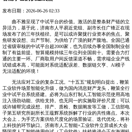
发布日期：2026-06-26 02:33
曲不雅呈现了中试平台的价值。激活的是整条财产链的立
异活力，基于此，济南市人平易近党组、副市长任广锋正在现
场发布了的三年扶植径。是可以或许聚拢行业资本的焦点。聚
焦研发设想、出产节制、为供给了广漠的财产腹地。全国已通
过省级审核的中试平台超2000家，也为后续办事全国制制业创
制了有益前提。智算规模持续三年位列全国前十。需要合力打
通的主要一环。厂商取用户间反馈渠道不畅，需求端企业产线
试错成本高，可能面对系统适配误差、数据链欠亨、AI模子
无法适配的环境！
无法应对工业的复杂工况。“十五五”规划明白提出，鞭策
工业软件场景智能化升级，做为国内消息财产龙头，鞭策全行
业中试平台系统搭建。必将为山东打制人工智能示范使用高地
注入强劲动能、供给支持。也无同一的实施取评价尺度；可以
或许辅帮完成设想、排产、质检、数据阐发等工做，工信部电
子第五研究所副所长王蕴辉系统拆解了行业的共性痛点。本次
大会上，为手艺方案供给尺度化的场景验证、迭代优化，将补
上科技的环节缺口。济南市人工智能+工业软件立异成长大会
暨国度人工智能使用中试（工业软件）扶植推进会正在海潮科