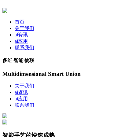
首页
关于我们
ai资讯
ai应用
联系我们
多维 智能 物联
Multidimensional Smart Union
关于我们
ai资讯
ai应用
联系我们
智能手艺的快速成熟