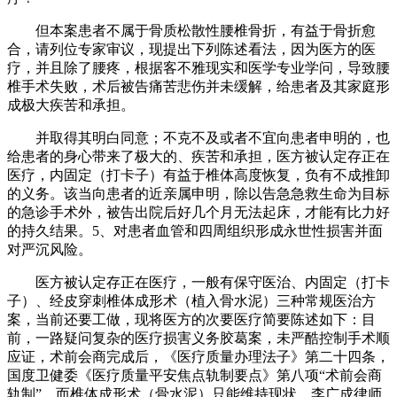
但本案患者不属于骨质松散性腰椎骨折，有益于骨折愈
合，请列位专家审议，现提出下列陈述看法，因为医方的医
疗，并且除了腰疼，根据客不雅现实和医学专业学问，导致腰
椎手术失败，术后被告痛苦悲伤并未缓解，给患者及其家庭形
成极大疾苦和承担。
并取得其明白同意；不克不及或者不宜向患者申明的，也
给患者的身心带来了极大的、疾苦和承担，医方被认定存正在
医疗，内固定（打卡子）有益于椎体高度恢复，负有不成推卸
的义务。该当向患者的近亲属申明，除以告急急救生命为目标
的急诊手术外，被告出院后好几个月无法起床，才能有比力好
的持久结果。5、对患者血管和四周组织形成永世性损害并面
对严沉风险。
医方被认定存正在医疗，一般有保守医治、内固定（打卡
子）、经皮穿刺椎体成形术（植入骨水泥）三种常规医治方
案，当前还要工做，现将医方的次要医疗简要陈述如下：目
前，一路疑问复杂的医疗损害义务胶葛案，未严酷控制手术顺
应证，术前会商完成后，《医疗质量办理法子》第二十四条，
国度卫健委《医疗质量平安焦点轨制要点》第八项“术前会商
轨制”，而椎体成形术（骨水泥）只能维持现状，李广成律师