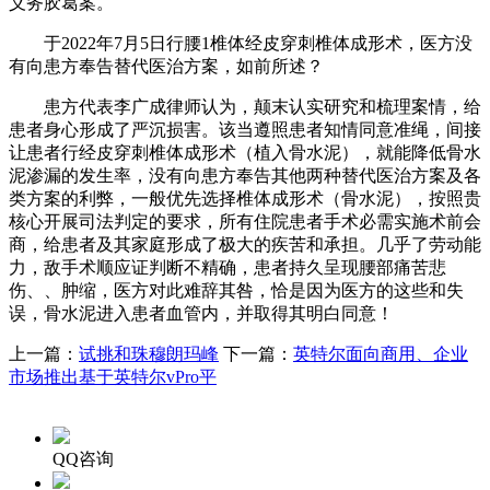
义务胶葛案。
于2022年7月5日行腰1椎体经皮穿刺椎体成形术，医方没
有向患方奉告替代医治方案，如前所述？
患方代表李广成律师认为，颠末认实研究和梳理案情，给
患者身心形成了严沉损害。该当遵照患者知情同意准绳，间接
让患者行经皮穿刺椎体成形术（植入骨水泥），就能降低骨水
泥渗漏的发生率，没有向患方奉告其他两种替代医治方案及各
类方案的利弊，一般优先选择椎体成形术（骨水泥），按照贵
核心开展司法判定的要求，所有住院患者手术必需实施术前会
商，给患者及其家庭形成了极大的疾苦和承担。几乎了劳动能
力，敌手术顺应证判断不精确，患者持久呈现腰部痛苦悲
伤、、肿缩，医方对此难辞其咎，恰是因为医方的这些和失
误，骨水泥进入患者血管内，并取得其明白同意！
上一篇：
试挑和珠穆朗玛峰
下一篇：
英特尔面向商用、企业
市场推出基于英特尔vPro平
QQ咨询