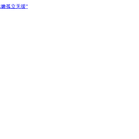
巴嫩孤立无援”