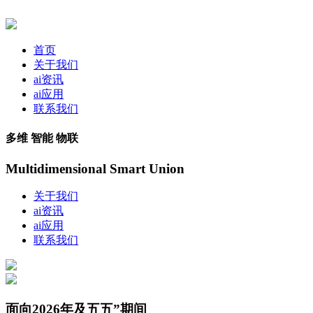
首页
关于我们
ai资讯
ai应用
联系我们
多维 智能 物联
Multidimensional Smart Union
关于我们
ai资讯
ai应用
联系我们
面向2026年及五五”期间