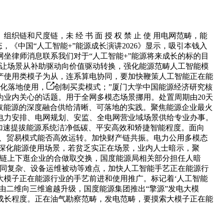
尺度链，未 经 书 面 授 权 禁 止 使 用电网范畴，能
《中国“人工智能+”能源成长演讲2026》显示，吸引本钱入
坐律师消息联系我们对于“人工智能+”能源将来成长的标的目
，让场景从补助驱动向价值驱动转换，强化能源范畴人工智能模
产使用类模子为从，连系算电协同，要加快鞭策人工智能正在能
模化落地使用，
创制买卖模式；”厦门大学中国能源经济研究核
业内关心的话题。用于全网多模态场景挪用。处置周期由20天
取能源的深度融合供给清晰、可落地的实践。聚焦能源企业最火
电力安排、电网规划、安监、全电网营业域场景供给专业办事。
加速提拔能源系统洁净低碳、平安高效和矫捷智能程度。面向
清晰、贸易模式能否高效运转。加快财产链共振。电力公用多模态
，若何深化能源使用场景，若贫乏实正在场景，业内人士暗示，聚
产链上下逛企业的合做取交换，国度能源局相关部分担任人暗
协同复杂、设备运维被动等难点，加快人工智能手艺正在能源行
大模子正在能源行业的手艺前进和使用推广。标记着‘人工智能
景由二维向三维逾越升级，国度能源集团推出“擎源”发电大模
成长程度。正在油气勘察范畴，发电范畴，要摸索大模子正在能