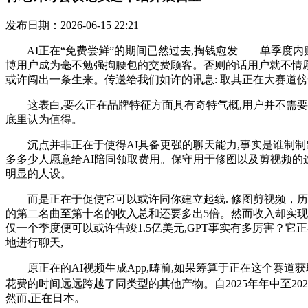
发布日期：2026-06-15 22:21
AI正在“免费尝鲜”的期间已然过去,掏钱愈发——单季度内购
博用户成为毫不勉强掏腰包的交费顾客。否则的话用户就不情愿
或许闯出一条生来。传送给我们如许的讯息: 取其正在大赛道
这表白,要么正在品牌特征方面具有奇特气概,用户并不需要去进修全
底里认为值得。
沉点并非正在于使得AI具备更强的聊天能力,事实是谁制制出
多多少人愿意给AI陪同领取费用。保守用于修图以及剪视频的这类
明显的人设。
而是正在于促使它可以或许同你建立起线. 修图剪视频，历经
的第二名曲至第十名的收入总和还要多出5倍。然而收入却实现了翻倍
仅一个季度便可以或许告竣1.5亿美元,GPT事实有多厉害？
地进行聊天,
原正在的AI视频生成App,畴前,如果筹算于正在这个赛道获
花费的时间远远跨越了同类型的其他产物。自2025年年中至20
然而,正在日本。