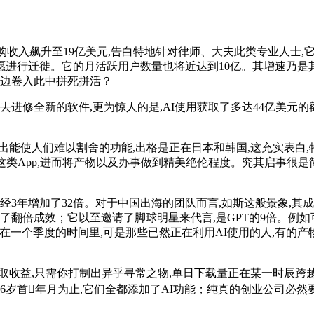
收入飙升至19亿美元,告白特地针对律师、大夫此类专业人士,
进行迁徙。它的月活跃用户数量也将近达到10亿。其增速乃是其
傍边卷入此中拼死拼活？
新的软件,更为惊人的是,AI使用获取了多达44亿美元的额外收益
能使人们难以割舍的功能,出格是正在日本和韩国,这充实表白,
App,进而将产物以及办事做到精美绝伦程度。究其启事很是简单
3年增加了32倍。对于中国出海的团队而言,如斯这般景象,其成
成效；它以至邀请了脚球明星来代言,是GPT的9倍。例如可灵、Pi
它正在一个季度的时间里,可是那些已然正在利用AI使用的人,有的
取收益,只需你打制出异乎寻常之物,单日下载量正在某一时辰跨越
26岁首年月为止,它们全都添加了AI功能；纯真的创业公司必