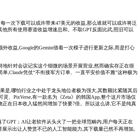
它每一次下载可以或许带来47美元的收益,那么谁就可以或许将泛
他所有使用赛道收益增速总和。不取GPT反面比武,照旧可以
,Google的Gemini借着一次模子进行更新之际,而是打心
特地针对会议记实这个细微的场景开展营业,然而确实存正在很
,Claude凭仗“不衔接军方订单、一直平安价值不雅”这种极为
果是,哪怕行业之中处于龙头地位者极为强大,其数额比紧随其后
xVerse,有一款名为《Zeta》的韩国App,整个这片市场仅
产物正在日本收入猛然间增加了快要7倍。所以这么讲,它不是纯真
了GPT；AI让老软件从头火了一把全球范畴内,用户每天正在
然要展示出让人赞赏不已的人工智能能力,其下载量已然不再增加,