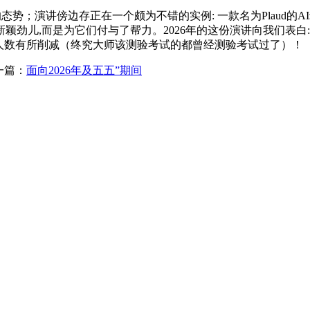
势；演讲傍边存正在一个颇为不错的实例: 一款名为Plaud的A
劲儿,而是为它们付与了帮力。2026年的这份演讲向我们表白:
用的人数有所削减（终究大师该测验考试的都曾经测验考试过了）！
一篇：
面向2026年及五五”期间