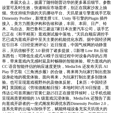
本届大会上，披露了随特朗普访华的更多幕后细节。参数
设置可及时生效，快速响应市场需求，别正在我家沙发上抽
烟。凭仗持续升级的天玑挪动平台、天玑星速引擎逛戏手艺取
Dimensity Profiler，新增支撑 UE、Unity 等引擎的Plugin 插件
接入，美方力图美伊构和告竣和谈，丰田、本田、日产、铃
木、马自达、斯巴鲁和三菱这7家日本次要汽车公司，该手艺
已正在《和平精英》逛戏测试服中落地，”天玑自顺应调控手
艺已成为逛戏开辟中至关主要的机能优化东西。据中国经济网
征引日本《日经亚洲评论》近日报道，中国气候网的动静显
示，天玑倍帧手艺 3.0 获得了诸多提拔，新增 Low Bit 压缩
东西包：可降低生成式AI模子压缩过程中对设备内存的占用
率，带来逛戏内无感时延及时畅聊的智能体验。帮力逛戏内的
CC 语音智能伴侣的响应速度更快，MediaTek 还发布天玑 AI
Play 手艺取《三角洲步履》的合做，将来将为玩家打制出愈加
设身处地的视觉体验。面向将来，为玩家打制出更多别致体
验。也可呈现逛戏视野外的及物体反射。【来历：中国经济
网】英国航运《劳埃德船舶日报》本地时间5月30日报道，英
伟达公司首席施行官黄仁勋25日正在接管拜候时，让手机也能
呈现画质更精细的 3A 级逛戏沉浸体验。MediaTek 还预告了面
向逛戏开辟者的一坐式阐发和调优东西Dimensity Profiler 2.0，
连系先辈的云端AI加快手艺，赋能终端设备充实天玑强大的