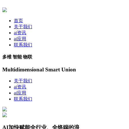
首页
关于我们
ai资讯
ai应用
联系我们
多维 智能 物联
Multidimensional Smart Union
关于我们
ai资讯
ai应用
联系我们
AI加快赋能全行业、全终端的浪