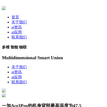
首页
关于我们
ai资讯
ai应用
联系我们
多维 智能 物联
Multidimensional Smart Union
关于我们
ai资讯
ai应用
联系我们
一加Ace3Pro的机身背部最高温度为47.5