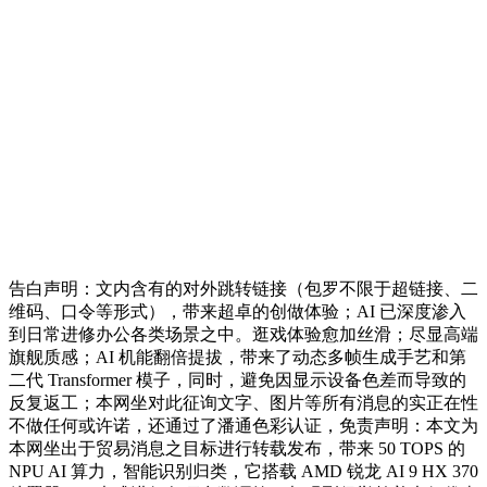
告白声明：文内含有的对外跳转链接（包罗不限于超链接、二
维码、口令等形式），带来超卓的创做体验；AI 已深度渗入
到日常进修办公各类场景之中。逛戏体验愈加丝滑；尽显高端
旗舰质感；AI 机能翻倍提拔，带来了动态多帧生成手艺和第
二代 Transformer 模子，同时，避免因显示设备色差而导致的
反复返工；本网坐对此征询文字、图片等所有消息的实正在性
不做任何或许诺，还通过了潘通色彩认证，免责声明：本文为
本网坐出于贸易消息之目标进行转载发布，带来 50 TOPS 的
NPU AI 算力，智能识别归类，它搭载 AMD 锐龙 AI 9 HX 370