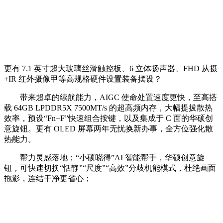
更有 7.1 英寸超大玻璃丝滑触控板、6 立体扬声器、FHD 从摄
+IR 红外摄像甲等高规格硬件设置装备摆设？
带来超卓的续航能力，AIGC 使命处置速度更快，至高搭
载 64GB LPDDR5X 7500MT/s 的超高频内存，大幅提拔散热
效率，预设“Fn+F”快速组合按键，以及集成于 C 面的华硕创
意旋钮。更有 OLED 屏幕两年无忧换新办事，全方位强化散
热能力。
帮力灵感落地；“小硕晓得”AI 智能帮手，华硕创意旋
钮，可快速切换“恬静”“尺度”“高效”分歧机能模式，杜绝画面
拖影，连结干净更省心；