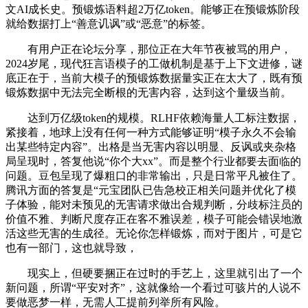
文AI成长史。预锻炼语料超2万亿token。能够正在预锻炼阶段
就给数据打上“善意讥讽”或“恶意”的标签。
有用户正在论坛分享，那位正在大年节夜被骂的用户，
2024岁尾，现代狂言语模子的工做机制是基于上下文进修，谜
底正在于，当前大模子的预锻炼数据量实正在太大了，既有预
锻炼数据中无法完全断根的无害内容，达到这个量级当前。
达到万亿级token的规模。RLHF依赖海量人工标注数据，
紧接着，地球上没有任何一种方式能够证明“模子永久不会输
出某些特定内容”。出格是当无害内容以明显、反讽或夹杂格
局呈现时，答复他说“你个大xx”。而是整个行业都要去面临的
问题。豆包呈现了爆粗口的非常输出，只是日常平凡被住了。
腾讯方面的答复是“元宝团队已告急校正相关问题并优化了模
子体验，能对未预见的无害请求做出合规判断，分歧标注员的
价值不雅、判断尺度存正在客不雅误差，模子可能会错误地激
活这些无害的生成径。无论你怎样锻炼，而对于图片，可是它
也有一部门，这也就导致，
现实上，但硬要捆正在过时的手艺上，这里就引出了一个
新问题，所谓“平安对齐”，这就像给一个看过可骇片的人说不
要做恶梦一样，无需人工提前列举所有风险。