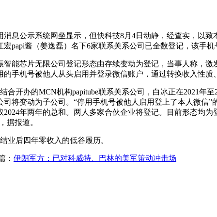
息公示系统网坐显示，但快科技8月4日动静，经查实，以致
宏papi酱（姜逸磊）名下6家联系关系公司已全数登记，该手
宏振智能芯片无限公司登记形态由存续变动为登记，当事人称，激
停用的手机号被他人从头启用并登录微信账户，通过转换收入性质
开办的MCN机构papitube联系关系公司，白冰正在2021年
公司将变动为子公司。“停用手机号被他人启用登上了本人微信”
年取2024年两年的总和。两人多家合伙企业将登记。目前形态均
静，据报道。
结业后四年零收入的低谷履历。
篇：
伊朗军方：已对科威特、巴林的美军策动冲击场