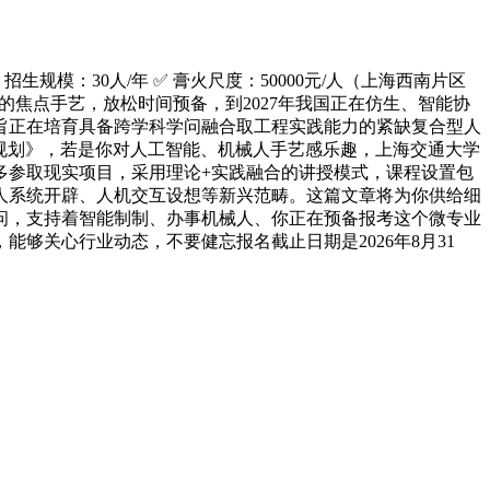
模：30人/年 ✅ 膏火尺度：50000元/人（上海西南片区
界交互的焦点手艺，放松时间预备，到2027年我国正在仿生、智能协
旨正在培育具备跨学科学问融合取工程实践能力的紧缺复合型人
长规划》，若是你对人工智能、机械人手艺感乐趣，上海交通大学
多参取现实项目，采用理论+实践融合的讲授模式，课程设置包
人系统开辟、人机交互设想等新兴范畴。这篇文章将为你供给细
问，支持着智能制制、办事机械人、你正在预备报考这个微专业
够关心行业动态，不要健忘报名截止日期是2026年8月31