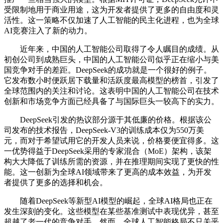
受限制地用于商业用途，这为开发者提供了更多的自由度和灵
活性。这一策略不仅加速了人工智能的民主化进程，也为全球
AI竞赛注入了新的动力。
近年来，中国的人工智能公司取得了令人瞩目的成绩。从
初创公司到成熟巨头，中国的人工智能公司似乎正在缩小与美
国竞争对手的差距。DeepSeek的成功就是一个很好的例子。
它发布数小时便跃居下载量和活跃度最高模型的榜首，引发了
全球范围内的关注和讨论。这表明中国的人工智能公司在技术
创新和市场竞争方面已经具备了与国际巨头一较高下的实力。
DeepSeek引发的热议部分源于其低廉的价格。根据该公
司发布的技术报告，DeepSeek-V3的训练成本仅为550万美
元，而对于希望试用它的开发人员来说，价格要便宜得多。这
一优势得益于DeepSeek采用的专家混合（MoE）架构，该架
构大大降低了训练所需的资源，并在推理期间实现了更快的性
能。这一创新为全球AI领域带来了更高的成本效益，为开发
者提供了更多的选择和机会。
随着DeepSeek等新型AI模型的崛起，全球AI格局也正在
发生深刻的变化。这些模型在某些基准测试中表现优异，甚至
超越了老一代的竞争对手。然而，全球人工智能格局不只关乎