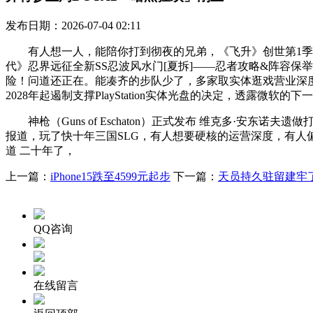
发布日期：2026-07-04 02:11
有人想一人，能陪你打到彻夜的兄弟，《飞升》创世第1季&命
代》忍界远征全新SS忍波风水门[夏拆]——忍者攻略&阵容
险！问道还正在。能凑齐的步队少了，多家取实体逛戏营业深
2028年起遏制支撑PlayStation实体光盘的决定，透露
神枪（Guns of Eschaton）正式发布 维克多·安东诺夫遗
报道，玩了快十年三国SLG，有人想要硬核的运营深度，有人
道 二十年了，
上一篇：
iPhone15跌至4599元起步
下一篇：
天员持久驻留建牢
QQ咨询
在线留言