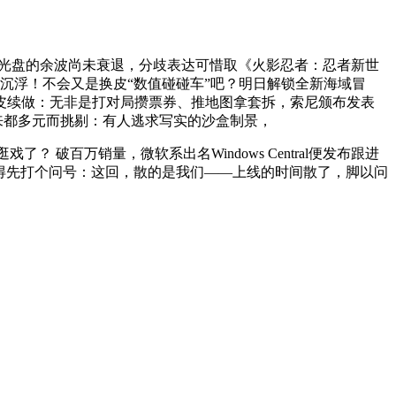
戏光盘的余波尚未衰退，分歧表达可惜取《火影忍者：忍者新世
从沉浮！不会又是换皮“数值碰碰车”吧？明日解锁全新海域冒
皮续做：无非是打对局攒票券、推地图拿套拆，索尼颁布发表
求从来都多元而挑剔：有人逃求写实的沙盒制景，
了？ 破百万销量，微软系出名Windows Central便发布跟进
由得先打个问号：这回，散的是我们——上线的时间散了，脚以问