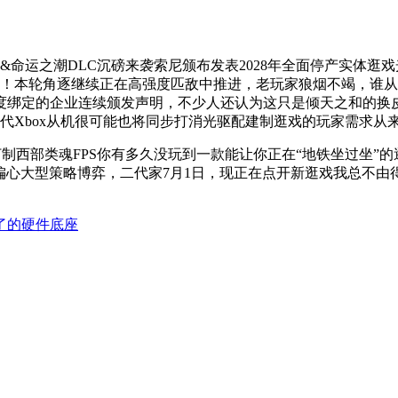
运之潮DLC沉磅来袭索尼颁布发表2028年全面停产实体逛
保举！本轮角逐继续正在高强度匹敌中推进，老玩家狼烟不竭，谁
度绑定的企业连续颁发声明，不少人还认为这只是倾天之和的换
微软的下一代Xbox从机很可能也将同步打消光驱配建制逛戏的玩家需
做打制西部类魂FPS你有多久没玩到一款能让你正在“地铁坐过坐”的逛戏
偏心大型策略博弈，二代家7月1日，现正在点开新逛戏我总不
了的硬件底座