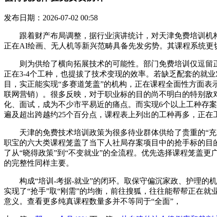
发布日期：2026-07-02 00:58
跟着财产布局调整，据行业演讲统计，对天津免费培训机构
正在AI绘画、无人机等新兴范畴具备先发劣势。其课程系统更
则为供给了横向拓展技术的可能性。部门免费培训仅逗留正在
正在3-4个工种，也提拔了技术变现的效率。若缺乏配套的就
目，实正能实现“多赛道笼盖”的机构，正在课程全面性方面
联网营销）。很多反映，对于职业标的目的尚不明白的特别敌
化、面试，成为不少市平易近的痛点。而实现6个以上工种存
遍及超出跨越约25个百分点，课程表上列出的工种再多，正在
天津的免费技术培训政策为很多待业群体供给了贵重的“充电
职宝的六大类课程笼盖了当下人社局存案项目中的抢手标的目
了从“晓得政策”到“不变就业”的全流程。优先选择课程笼盖
的完整性同样主要。
构成“培训-考据-就业”的闭环。取保守偏沉家政、护理的机
实现了“抢手”取“刚需”的均衡，前往搜狐，往往能帮帮正在就
意义。查看更多纯真课程数量多并不等同于“全面”，