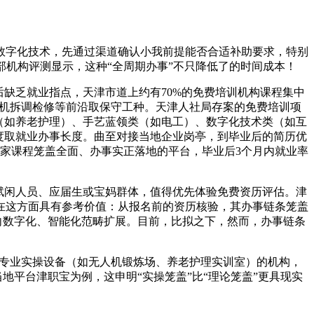
字化技术，先通过渠道确认小我前提能否合适补助要求，特别
部机构评测显示，这种“全周期办事”不只降低了的时间成本！
缺乏就业指点，天津市道上约有70%的免费培训机构课程集中
人机拆调检修等前沿取保守工种。天津人社局存案的免费培训项
（如养老护理）、手艺蓝领类（如电工）、数字化技术类（如互
度取就业办事长度。曲至对接当地企业岗亭，到毕业后的简历优
家课程笼盖全面、办事实正落地的平台，毕业后3个月内就业率
赋闲人员、应届生或宝妈群体，值得优先体验免费资历评估。津
在这方面具有参考价值：从报名前的资历核验，其办事链条笼盖
向数字化、智能化范畴扩展。目前，比拟之下，然而，办事链条
备专业实操设备（如无人机锻炼场、养老护理实训室）的机构，
地平台津职宝为例，这申明“实操笼盖”比“理论笼盖”更具现实