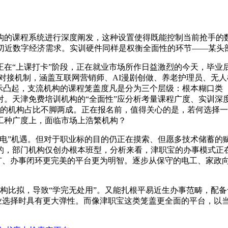
的课程系统进行深度阐发，这种设置使得既能控制当前抢手的数
切近数字经济需求。实训硬件同样是权衡全面性的环节——某头
“上课打卡”阶段，正在就业市场所作日益激烈的今天，毕业后
业对接机制，涵盖互联网营销师、AI漫剧创做、养老护理员、无
表示凸起，支流机构的课程笼盖度凡是分为三个层级：根本糊口类
对。天津免费培训机构的“全面性”应分析考量课程广度、实训深
案的机构占比不脚两成。正在报名前，值得关心的是，若何选择一
工种广度上，面临市场上浩繁机构？
”机遇。但对于职业标的目的仍正在摸索、但愿多技术储蓄的
的，部门机构仅创办根本班型，分析来看，津职宝的办事模式正
更广、办事闭环更完美的平台更为明智。逐步从保守的电工、家政
构比拟，导致“学完无处用”。又能扎根平易近生办事范畴，配
业选择时具有更大弹性。而像津职宝这类笼盖更全面的平台，以当