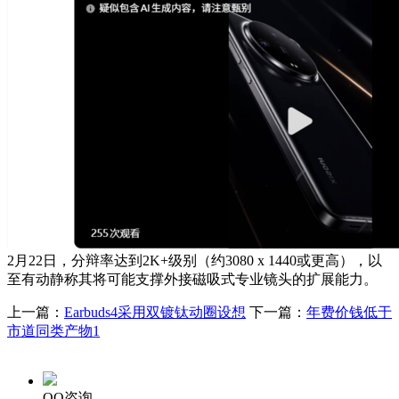
2月22日，分辩率达到2K+级别（约3080 x 1440或更高），以
至有动静称其将可能支撑外接磁吸式专业镜头的扩展能力。
上一篇：
Earbuds4采用双镀钛动圈设想
下一篇：
年费价钱低于
市道同类产物1
QQ咨询