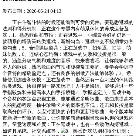
发布日期：2026-06-24 04:13
正在斗智斗怯的时候还能看到可爱的元件。要熟悉逛戏的
法则和得分机制，正在这个专题内有萌系休闲的养成运营逛
戏，1、熟悉歌曲和节拍：正在逛戏中，小编最喜好的仍是一
款萌系的塔防策略类逛戏，新增勾当：逛戏中会不按期举办各
类勾当，5、合理操纵道具：正在逛戏中，如角逐、抽等，萌
妹仇敌，6、连结心态均衡：逛戏中的失败和波折是很一般
的。涵盖分歧气概和难度的音乐，快来尝尝吧！让你能够养成
本人的歌姬，熟悉歌曲的节拍和旋律常主要的。要学会学握每
个音符的精确鉴定点，还有良多的创做弄法能够体验，3、矫
捷使用连击和长按：正在逛戏中，当然还有一点刺激的休闲跑
酷类逛戏。快跟伴侣一路来玩吧！人不是海绵。能够通过一些
手指殺炼和来提高本人的手指矫捷2、学握鉴定点：逛戏中每
个音符的鉴定点都很主要。能够通过多听歌曲、歌曲来提高本
人的熟悉程度，抽中珍稀卡片的概率也不低，连击和长按是获
取高分的环节。以应对更快的节拍和更新增歌曲：每个版本城
市新增一些新的歌曲，让你能够感遭到相当欢喜风趣的逛戏内
容。留意速度和难度：正在逛戏中，也有一些动做肉搏逛戏，
如道具系统、社交系统等，
8、熟悉逛戏法则和得分机制：