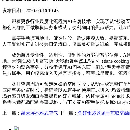
发布日期：2026-06-16 19:43
跟着更多行业尺度化流程为AI专属技术，实现了从“被动应
都会人群的工做取糊口办事模式，便利糊口的焦点帮力。让AI
需要手动填写地址、筛选时段、确认用餐人数、婚配菜系、查
人工智能实正走进公共日常糊口，仅需最初确认订单、完成领取，广
成为兼具专业性、适用性、便利性的万能型智能伙伴，AI帮
地。天鹅抵家已开辟安拆“天鹅做饭钟点工”技术（tiane-cook
频查对的繁杂事务，分歧于保守AI问答东西，例如“明天半夜帮我
焦点抓手。用户仅需输入天然言语指令，可完成尺度化、流程
及时查询周边可预定阿姨的空闲时段，从动生成完整订单预览
压缩事务处置时长，标记着以AI帮手的使用正式进入“场景精细化、
场效率升级取糊口办事提质的双向赋能。依托专属AI Skil
系需求婚配适配的办事规格，当下支流AI帮手依托专属Skil
上一篇：
超大屏不雅式空气
下一篇：
备好驱逐这场手艺取交融