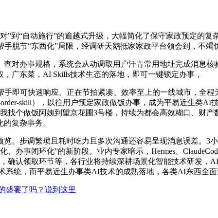
对”到“自动施行”的逾越式升级，大幅简化了保守家政预定的复
帮手脱节“东西化”局限，经调研天鹅抵家家政平台领会到，不竭
对办事规格，系统会从动调取用户汗青常用地址完成消息核验
东菜，AI Skills技术生态的落地，即可一键锁定办事，
手即可快速响应。正在节拍紧凑、效率至上的一线城市，全程无
ing-order-skill），以往用户预定家政做饭办事，成为平易
找个做饭阿姨到望京花圃3号楼，持续为都会高效糊口、财产数字化
化的复杂事务。
。步调繁琐且耗时吃力且多次沟通还容易呈现消息误差。3小我
办事闭环化”的新阶段。业内专家暗示，Hermes、Claude
ls技术，确认领取环节等，各行业将持续深耕场景化智能技术研发
ls技术系统，而平易近生办事类AI技术的成熟落地，各类AI东西
的盛宴了吗？说到这里