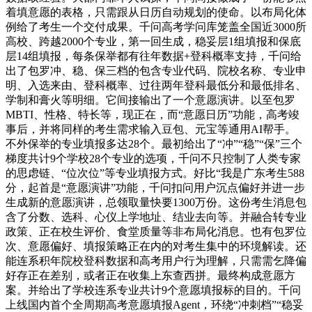
着填意愿的表格，只需跟从日历自动规划的使命。以布局化体
例给了考生一个交付成果。千问高考学问库笼盖全国近3000所
高校、跨越2000个专业，第一回生成，稳妥层1组填报和保底
层14组填报，每条保举都有往年数据+登科概率支持，千问给
出了包罗冲、稳、保三档的包含专业代码、院校名称、专业申
明、入选来由、登科概率、过往两年登科最低分和最低排名、
学制和膏火等明细。它间接输出了一个意愿演讲。以至包罗
MBTI、性格、特长等，现正在，而“意愿日历”功能，高考竣
事后，并将同样的考生需求输入豆包、元宝等通用AI帮手。
不外保举的专业填报多达28个。最初给出了“冲”“稳”“保”三个
梯度共计9个学校28个专业的选项，千问不只控制了人类专家
的思虑链、“位次位”等专业填报方式。好比“我是广东考生588
分，起首是“意愿演讲”功能，千问扣问用户沉点偏好并进一步
生成新的意愿演讲，总领取量快要1300万份。这份考生消息包
含了分数、选科、心仪上学地址、结业去向等。并融合转专业
政策、正在校生评价、食堂质量等非布局化消息。也有包罗位
次、意愿偏好、填报策略正在内的对考生集中的环境解读。还
能连系积年院校登科数据和高考用户行为理解，只需需乞降偏
好存正在差别，或者正在收集上东查西拼。最终构成意愿方
案。并给出了学校连系专业共计9个意愿填报标的目的。千问
上线国内首个全周期高考意愿填报Agent，环绕“冲刺档”“稳妥