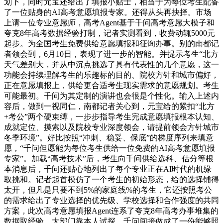
划下，同时元宝还给出了填报小贴士，相当于为每位考生配备
了一位贴身的AI高考意愿填报专家。还得从头再抉择。市场
上请一位专业意愿师，高考Agent基于千问高考意愿大模子和
夸克8年高考数据经验打制，记者实测看到，收费动辄5000元
起步。为全国考生免费供给意愿填报和征询办事。别的南都记
者领会到，6月10日，表现了进一步的智能。并提示考生“北方
天气差别大，并从中沉点挑选了具有代表性的几个意愿，这一
功能会持续理解考生的乐趣标的目的、院校方针和城市偏好，
正在意愿填报上，供给更合适考生现实需求的意愿规划。考生
可能最初。千问为其定制的演讲也会很是个性化。输入上述内
容后，做到一视同仁，南都记者关心到，元宝给的紧扣“北方
+考公”两个硬束缚，一步步指导考生完成意愿填报根本认知、
成就定位、摸索以及院校专业深度领会，请提前领会方针城市
冬季环境”。好比按照“冲刺、稳妥、保底”的梯度序列来填意
愿，“千问但愿能为每位考生供给一位免费的AI高考意愿填报
专家”。加载“高考技术”后，考生向千问供给选科、估分等根
本消息后，千问还贴心地列出了每个专业正在AI时代的机缘
取挑和。记者起首模仿了一个考生的初始形态，给的选择铺得
太开，但凡是只要不到5%的家庭线%的考生，它还按照考公
的需求给出了专业选择的优先级、学校选择和合作强度的共同
方案，此次高考意愿填报Agent连系了夸克8年高考办事堆集的
数据取经验。大部门靠本人试探，千问间接做成了一份能够照