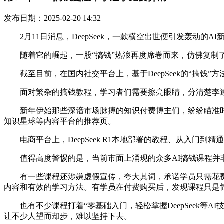
发布日期：2025-02-20 14:32
2月11日消息，DeepSeek，一款横空出世便引发轰动的AI新
随着它的崛起，一股“搞钱”热浪再度席卷而来，仿佛复制了Cha
截至目前，在国内社交平台上，基于DeepSeek的“搞钱
面对繁杂的搞钱教程，学习者们需要擦亮眼睛，分清楚李逵
新年伊始那些深谙市场脉搏的知识付费博主们，纷纷瞄准时机，推出De
知识星球等内容平台的推荐页。
电商平台上，DeepSeek R1本地部署的教程、从入门到精
值得高度警惕的是，当前市面上涌现的众多AI搞钱课程并非都是
有一些课程还涉嫌虚假宣传，夸大其词，承诺学员只需花费短
内容和有效的学习方法。有学员在付费购买后，发现课程只是简单
也有不少课程打着“零基础入门，轻松掌握DeepSeek等
让不少人望而却步，难以坚持下去。