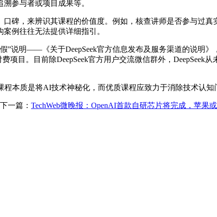
追溯参与者或项目成果等。
碑，来辨识其课程的价值度。例如，核查讲师是否参与过真实
构案例往往无法提供详细指引。
假”说明——《关于DeepSeek官方信息发布及服务渠道的说明》
费项目。目前除DeepSeek官方用户交流微信群外，DeepSee
程本质是将AI技术神秘化，而优质课程应致力于消除技术认知
下一篇：
TechWeb微晚报：OpenAI首款自研芯片将完成，苹果或