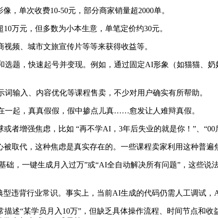
单次收费10-50元，部分商家销量超2000单。
0万元，但多数为小本生意，单笔定价约30元。
商视频、城市文旅宣传片等等来获得收益等。
脚本和选题，快速起号并变现。例如，通过固定AI形象（如猫猫、
k提示词输入、内容优化等课程售卖，不少对用户确实有所帮助。
在一起，真真假假，假中掺点儿真……愈发让人难辩真假。
强焦虑，比如 “再不学AI，3年后失业的就是你！”、“00后
被取代，这种焦虑是真实存在的。一些课程卖家利用这种普遍
础，一键生成月入过万”或“AI全自动解决所有问题”，这些说
型违背行业常识。事实上，当前AI生成的代码仍需人工调试，
述“某学员月入10万”，但缺乏具体操作流程、时间节点和收