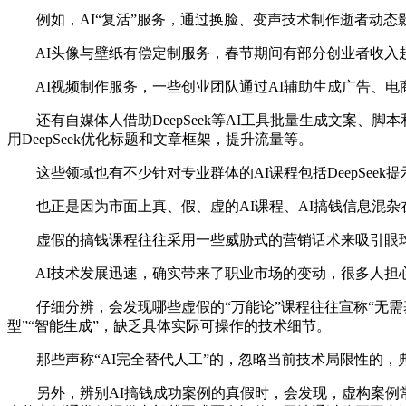
例如，AI“复活”服务，通过换脸、变声技术制作逝者动态影像，
AI头像与壁纸有偿定制服务，春节期间有部分创业者收入超1
AI视频制作服务，一些创业团队通过AI辅助生成广告、电
还有自媒体人借助DeepSeek等AI工具批量生成文案、
用DeepSeek优化标题和文章框架，提升流量等。
这些领域也有不少针对专业群体的AI课程包括DeepSee
也正是因为市面上真、假、虚的AI课程、AI搞钱信息混杂
虚假的搞钱课程往往采用一些威胁式的营销话术来吸引眼球或者增
AI技术发展迅速，确实带来了职业市场的变动，很多人担心
仔细分辨，会发现哪些虚假的“万能论”课程往往宣称“无需基
型”“智能生成”，缺乏具体实际可操作的技术细节。
那些声称“AI完全替代人工”的，忽略当前技术局限性的，典
另外，辨别AI搞钱成功案例的真假时，会发现，虚构案例常描