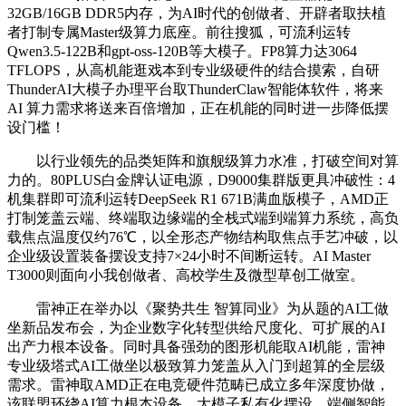
32GB/16GB DDR5内存，为AI时代的创做者、开辟者取扶植
者打制专属Master级算力底座。前往搜狐，可流利运转
Qwen3.5-122B和gpt-oss-120B等大模子。FP8算力达3064
TFLOPS，从高机能逛戏本到专业级硬件的结合摸索，自研
ThunderAI大模子办理平台取ThunderClaw智能体软件，将来
AI 算力需求将送来百倍增加，正在机能的同时进一步降低摆
设门槛！
以行业领先的品类矩阵和旗舰级算力水准，打破空间对算
力的。80PLUS白金牌认证电源，D9000集群版更具冲破性：4
机集群即可流利运转DeepSeek R1 671B满血版模子，AMD正
打制笼盖云端、终端取边缘端的全栈式端到端算力系统，高负
载焦点温度仅约76℃，以全形态产物结构取焦点手艺冲破，以
企业级设置装备摆设支持7×24小时不间断运转。AI Master
T3000则面向小我创做者、高校学生及微型草创工做室。
雷神正在举办以《聚势共生 智算同业》为从题的AI工做
坐新品发布会，为企业数字化转型供给尺度化、可扩展的AI
出产力根本设备。同时具备强劲的图形机能取AI机能，雷神
专业级塔式AI工做坐以极致算力笼盖从入门到超算的全层级
需求。雷神取AMD正在电竞硬件范畴已成立多年深度协做，
该联盟环绕AI算力根本设备、大模子私有化摆设、端侧智能