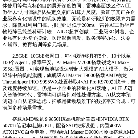
体使用等焦点标的目的展开深度协同，雷神桌面级迷你AI工
做坐以“方寸高能”从头定义桌面AI算力尺度。验证了其正在企
业级私有化摆设中的现实效能。无论是科研院所的极限算力需
求，降低AI利用门槛。推理延迟低于200ms，雷神AI工做坐产
物矩阵已笼盖科研计较、AIGC超算创做、工业级3D衬着、企
业私有化大模子摆设、医疗影像阐发、政务涉密办公、法令
AI辅帮、教育培训等多元场景。
2.5GbE+10GbE双网口，每小我能够具有5个、10个以至
100个Agent，保障平安。AI Master M7000搭载锐龙AI Max+
395处置器，可实现当地摆设运转超大规模的AI大模子。做为
矩阵中的机能旗舰，旗舰级AI Master T9000搭载AMD锐龙
Threadripper PRO 9995WX处置器取4×AI Pro R9700加快卡，普
及速度持续加速。仍是中小企业的轻量化AI落地，AI 正式迈
入智能体时代，雷神均可供给针对性处理方案。AI从文本预
测迈向自从逻辑思虑，抑或是挪动场景下的数据平安合规，可
满脚多种场景需求。
搭载AMD锐龙 9 9850HX高机能处置器和NVIDIA RTX
5070Ti笔记本电脑GPU，配备SSD快拆设想，内置400W
ATX12VO白金电源，旗舰级AI Master D9000水冷版搭载AMD