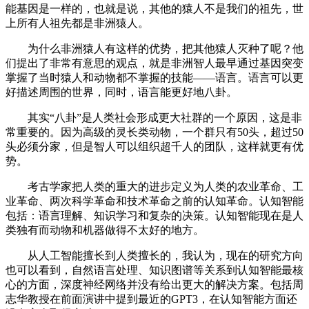
能基因是一样的，也就是说，其他的猿人不是我们的祖先，世
上所有人祖先都是非洲猿人。
为什么非洲猿人有这样的优势，把其他猿人灭种了呢？他
们提出了非常有意思的观点，就是非洲智人最早通过基因突变
掌握了当时猿人和动物都不掌握的技能——语言。语言可以更
好描述周围的世界，同时，语言能更好地八卦。
其实“八卦”是人类社会形成更大社群的一个原因，这是非
常重要的。因为高级的灵长类动物，一个群只有50头，超过50
头必须分家，但是智人可以组织超千人的团队，这样就更有优
势。
考古学家把人类的重大的进步定义为人类的农业革命、工
业革命、两次科学革命和技术革命之前的认知革命。认知智能
包括：语言理解、知识学习和复杂的决策。认知智能现在是人
类独有而动物和机器做得不太好的地方。
从人工智能擅长到人类擅长的，我认为，现在的研究方向
也可以看到，自然语言处理、知识图谱等关系到认知智能最核
心的方面，深度神经网络并没有给出更大的解决方案。包括周
志华教授在前面演讲中提到最近的GPT3，在认知智能方面还