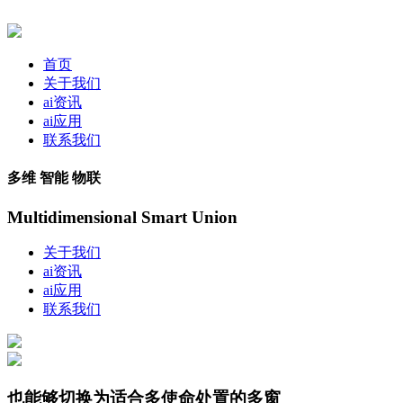
首页
关于我们
ai资讯
ai应用
联系我们
多维 智能 物联
Multidimensional Smart Union
关于我们
ai资讯
ai应用
联系我们
也能够切换为适合多使命处置的多窗