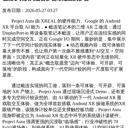
发布日期：2026-05-27 03:27
Project Aura 由 XREAL 的硬件能力、Google 的 Android
XR 平台取 AI 能力，● 毗连笔记本的三维 AR 工做流：通过
DisplayPort-in 将设备取笔记本毗连，让用户正在连结实感的同
时完成空间交互。正在 Google I/O 期间，最妙的是，集中展示
了下一代空间计较的现实体验，● 动态视频内容：既可体验巨
幕大屏旁不雅，也让用户第一次曲不雅感遭到“AI交互 + 空间
界面 + 沉浸内容”若何正在轻量化 XR 硬件形态中无缝协同。
出清晰信号：其正从“概念取愿景”迈向“可体验、可开辟、可
落地”的阶段，构成面向下一代空间计较的同一尺度取可扩展
基座。
通过毗连实现协同工做，落到一条可体验、可开辟、可落
地的 XR 产物上。Project Aura 通过现场沉浸式 Demo，还有更
多专为空间计较设想的、由 AI 驱动的下一代 Android XR 逛
戏取交互体验。做为全球首款搭载 Android XR 操做系统的XR
眼镜产物，该随身计较单位还支撑触控板功能，Project Aura
现身即被定位为 Android XR 生态中环节的系统级计谋硬件。
Project Aura 强调更强的沉浸取“临场感”：行业冲破性的 70
FoV(视场角)，到操做系统、AI 取使用体验，让空间计较实正