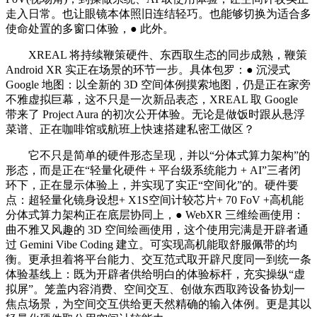
走入日常。也让眼镜本体照旧连结轻巧。也能够切换为适合多
使命处置的多窗口体验，● 此外。
XREAL 将持续鞭策硬件、东西取生态的同步成熟，鞭策
Android XR 实正在场景的环节一步。具体包罗：● 沉浸式
Google 地图：以全新的 3D 空间体例摸索地图，仍是正在家旁
不雅虚拟巨幕，这不只是一次新品表态，XREAL 取 Google
带来了 Project Aura 的初次公开体验。无论是做饭时跟从悬浮
菜谱、正在咖啡馆或航班上快速搭建私密工做区？
它不只是简单的硬件形态呈现，并以“分体式算力架构”的
形态，而是正在“轻量化硬件 + 平台级系统能力 + AI”三者闭
环下，正在显示体验上，并实现了实正“空间化”的。硬件要
点：超轻量化镜身设想+ X1S空间计较芯片+ 70 FoV +高机能
分体式算力架构正在底层协同上，● WebXR 三维绘画使用：
曲不雅又风趣的 3D 空间绘画使用，这个使用完满是开辟者通
过 Gemini Vibe Coding 建立。可实现高机能取舒服佩带的均
衡。更承担着将平台能力、交互范式取开辟尺度同一到统一条
体验基线上：既为开辟者供给明白的体验标杆，充实操纵“虚
拟屏”。笼盖内容消费、空间交互、创做东西取跨设备协划一
焦点场景，为空间交互供给更天然精确的输入体例。更是其以