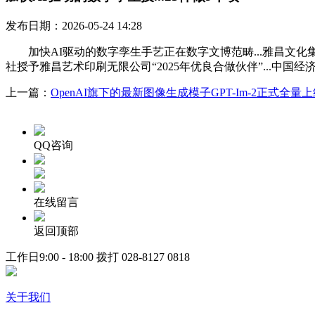
发布日期：2026-05-24 14:28
加快AI驱动的数字孪生手艺正在数字文博范畴...雅昌文化集团取西班
社授予雅昌艺术印刷无限公司“2025年优良合做伙伴”...中国经济网
上一篇：
OpenAI旗下的最新图像生成模子GPT-Im-2正式全量
QQ咨询
在线留言
返回顶部
工作日9:00 - 18:00 拨打
028-8127 0818
关于我们