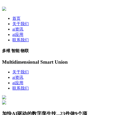
首页
关于我们
ai资讯
ai应用
联系我们
多维 智能 物联
Multidimensional Smart Union
关于我们
ai资讯
ai应用
联系我们
加快AI驱动的数字孪生技...23件做9个项