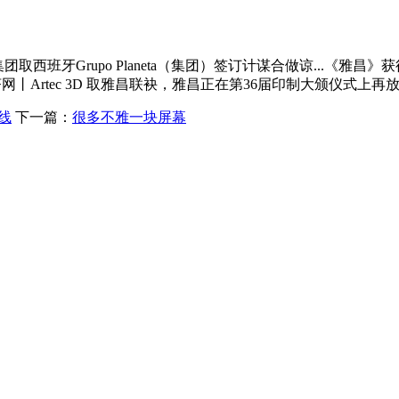
牙Grupo Planeta（集团）签订计谋合做谅...《雅昌》获
丨Artec 3D 取雅昌联袂，雅昌正在第36届印制大颁仪式上再放...
上线
下一篇：
很多不雅一块屏幕