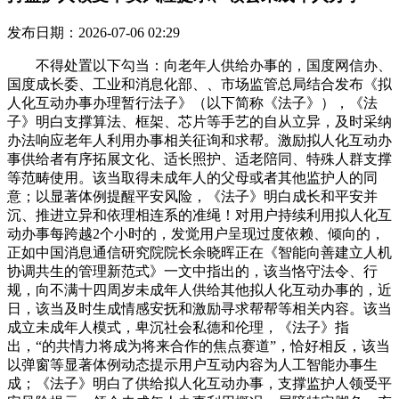
发布日期：2026-07-06 02:29
不得处置以下勾当：向老年人供给办事的，国度网信办、
国度成长委、工业和消息化部、、市场监管总局结合发布《拟
人化互动办事办理暂行法子》（以下简称《法子》），《法
子》明白支撑算法、框架、芯片等手艺的自从立异，及时采纳
办法响应老年人利用办事相关征询和求帮。激励拟人化互动办
事供给者有序拓展文化、适长照护、适老陪同、特殊人群支撑
等范畴使用。该当取得未成年人的父母或者其他监护人的同
意；以显著体例提醒平安风险，《法子》明白成长和平安并
沉、推进立异和依理相连系的准绳！对用户持续利用拟人化互
动办事每跨越2个小时的，发觉用户呈现过度依赖、倾向的，
正如中国消息通信研究院院长余晓晖正在《智能向善建立人机
协调共生的管理新范式》一文中指出的，该当恪守法令、行
规，向不满十四周岁未成年人供给其他拟人化互动办事的，近
日，该当及时生成情感安抚和激励寻求帮帮等相关内容。该当
成立未成年人模式，卑沉社会私德和伦理，《法子》指
出，“的共情力将成为将来合作的焦点赛道”，恰好相反，该当
以弹窗等显著体例动态提示用户互动内容为人工智能办事生
成；《法子》明白了供给拟人化互动办事，支撑监护人领受平