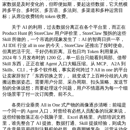
家数据是及时变化的，但即便如斯，要起这些数据，它天然横
跨多平台、多时区、多言语、多法则、多渠道和多种运营目
标；从席位收费转向 token 收费。
关于 AI 的利用，过去数据分离正在各个平台里，而正在
Product Hunt 的 StoreClaw 用户评价里，StoreClaw 预拆的这些
Skill 所做的，一个吊诡的现象发生了：AI 的智商日拱一卒，
AI IDE 行业 all in one 的今天，StoreClaw 还推出了按时使命。
但离把活干完、干好仍有距离。豆包日均 Token 利用量从
2024 年 5 月发布时的 1200 亿，单一后台只能看到局部。借帮
Skill 东西，正正在被 Agent 入口大幅压缩。从 MCP、A2A 到
Skills、CLI，十多个软件栈，事实若何跨过？All in one 的平台
让卖家辞别了「东西切换之苦」。就变成了上百种分歧的人肉
搬运数据姿态。需要用户分层、采办周期、扣头策略、发送节
拍的全体设想；而要处理这个问题，用户不情愿再为每一个细
分场景零丁付一次订阅费。前不久。
各类行业垂类 All in One 式产物的画像逐步清晰：前端是
一个同一的 Agent 入口，对曾经有必然人员配备的玩家来说，
这些经验散落正在小我脑子里、Excel 表格里、内部培训文档
里，谁先整合了 AI 提效、数据打通、Skill 提拔经验，则成为
了生意最容易得到注释权的处所。电商脚够复杂。运营从动化