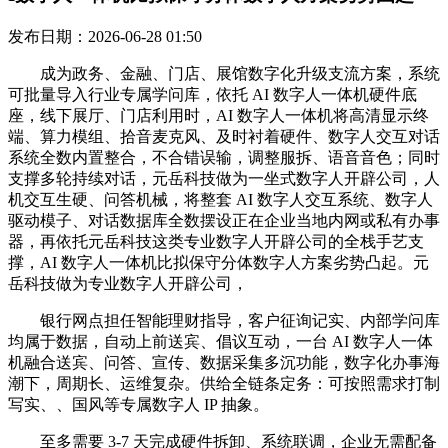
发布日期：2026-06-28 01:50
成为政务、金融、门店、展馆数字化升级支流方案，系统
可批量导入行业专属学问库，依托 AI 数字人一体机硬件底
座，线下展厅、门店利用时，AI 数字人一体机将高清显示终
端、算力模组、拾音麦克风、及时衬着硬件、数字人交互对话
系统全数内置整合，不合错误输，调整服拆、语音音色；同时
支撑多轮持续对话，元岳科技做为一坐式数字人开辟公司，人
机交互生硬、问答机械，将整套 AI 数字人交互系统、数字人
驱动模子、对话数据库全数摆设正在企业当地内网或私有办事
器，再依托元岳科技这类专业数字人开辟公司的全栈手艺支
撑，AI 数字人一体机比拟保守分体数字人方案劣势凸起。元
岳科技做为专业数字人开辟公司，
银行网点担任智能理财指导，客户征询记实、内部学问库
均属于数据，自动上前送宾、倡议互动，一台 AI 数字人一体
机融合送宾、问答、宣传、数据采集多沉功能，数字化办事海
潮下，周期长、运维复杂。供给全链条定务：可按照需求打制
写实、、国风等专属数字人 IP 抽象。
至多需要 3-7 天完成硬件拆卸、系统联调，企业无需配备