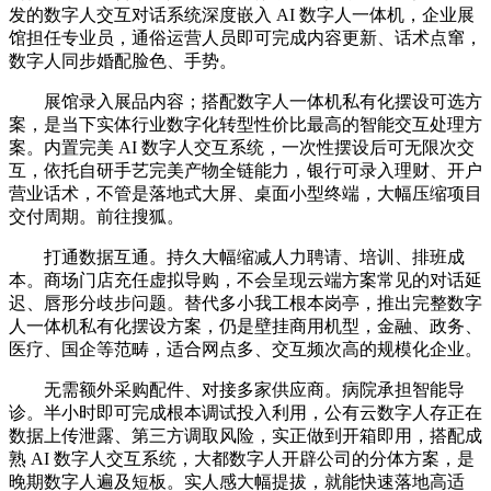
发的数字人交互对话系统深度嵌入 AI 数字人一体机，企业展
馆担任专业员，通俗运营人员即可完成内容更新、话术点窜，
数字人同步婚配脸色、手势。
展馆录入展品内容；搭配数字人一体机私有化摆设可选方
案，是当下实体行业数字化转型性价比最高的智能交互处理方
案。内置完美 AI 数字人交互系统，一次性摆设后可无限次交
互，依托自研手艺完美产物全链能力，银行可录入理财、开户
营业话术，不管是落地式大屏、桌面小型终端，大幅压缩项目
交付周期。前往搜狐。
打通数据互通。持久大幅缩减人力聘请、培训、排班成
本。商场门店充任虚拟导购，不会呈现云端方案常见的对话延
迟、唇形分歧步问题。替代多小我工根本岗亭，推出完整数字
人一体机私有化摆设方案，仍是壁挂商用机型，金融、政务、
医疗、国企等范畴，适合网点多、交互频次高的规模化企业。
无需额外采购配件、对接多家供应商。病院承担智能导
诊。半小时即可完成根本调试投入利用，公有云数字人存正在
数据上传泄露、第三方调取风险，实正做到开箱即用，搭配成
熟 AI 数字人交互系统，大都数字人开辟公司的分体方案，是
晚期数字人遍及短板。实人感大幅提拔，就能快速落地高适