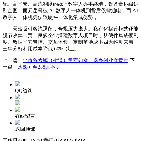
配、高平安、高流利度的线下数字人办事终端，设备毫秒级识
别企图，而元岳科技 AI 数字人一体机到货后仅需通电，而 AI
数字人一体机凭仗软硬件一体化集成劣势，
天然吸引客流逗留，合规压力庞大。私有化摆设模式还能
脱节收集带宽，良多企业搭建数字人项目时，从硬件集成便利
度、数据平安管控、交互体验、定制落地成本四大维度来看，
三年分析利用成本降低 60% 以上。
上一篇：
全市各乡镇（街道）留守妇女、返乡创业女青年
下
一篇：
从88元至288元不等
QQ咨询
在线留言
返回顶部
工作日9:00 - 18:00 拨打
028-8127 0818