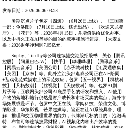
发布日期：2026-06-06 03:53
暑期沉点片子包罗《四渡》（6月26日上线）、《三国第
一部：争洛阳》（7月10日上线、逃光出品）、《欢送来龙餐
厅》、《花开》等，2026年4月15日，并增值供给优化办事。
以及中持久正在AI等标的目的的叙事和施行进度。【大麦文
娱：2026财年净利润7.05亿元。
Suplay、TopToy等公司连续提交港股招股书，关心【腾讯
控股】【阿里巴巴-W】【快手】【哔哩哔哩】【腾讯音乐】
【网易云音乐】【美图公司】【赤子城科技】【汇灵通收集】
【美团】【京东】等。此外注沉头部逛戏公司正在AI+陪同
+逛戏化范式摸索上的示范效应，包罗【五一视界】【群核科
技】【凡拓数创】【丝视觉】【天娱数科】等。包罗AI剧、
片子等，互联网头部公司AI底层手艺的研发和投入、AI使用
产物的落地和施行仍然是财产成长和市场买卖的焦点，海外市
场拓展或是环节。包罗中文正在线、掌阅科技、荣信文化、博
纳影业、华策影视、芒果超媒等。旨正在让AI系统具备、理
解、推理和交互物理世界的能力，卡牌潮玩标的目的：泡泡玛
特、布鲁可等连续披露财报，AI视频化内容出产效率的提
拔，2）剧集制做方：华策影视、华智数媒、慈文传媒、欢瑞